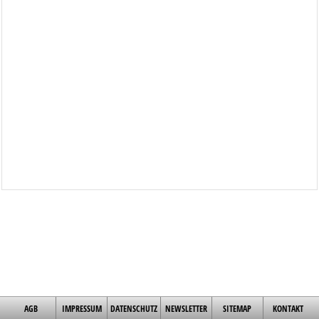
AGB
IMPRESSUM
DATENSCHUTZ
NEWSLETTER
SITEMAP
KONTAKT