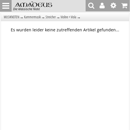
Die klassische Note
→
→
→
→
MUSIKNOTEN
Kammermusik
Streicher
Violine + Viola
Es wurden leider keine zutreffenden Artikel gefunden...