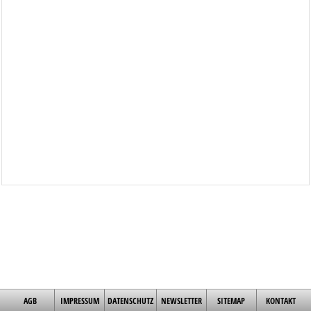
AGB
IMPRESSUM
DATENSCHUTZ
NEWSLETTER
SITEMAP
KONTAKT