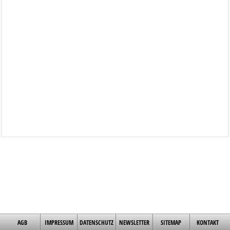
AGB
IMPRESSUM
DATENSCHUTZ
NEWSLETTER
SITEMAP
KONTAKT