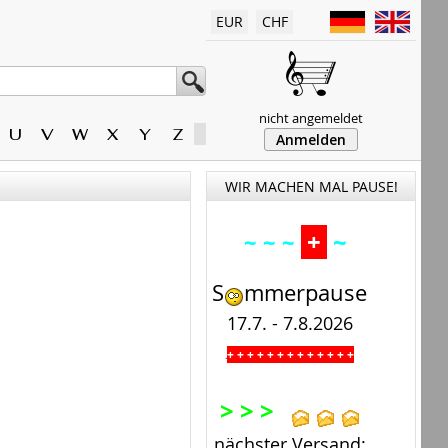
EUR
CHF
nicht angemeldet
U
V
W
X
Y
Z
Anmelden
WIR MACHEN MAL PAUSE!
+
~
~ ~ ~
S
mmerpause
17.7. - 7.8.2026
+ + + + + + + + + + + + +
.
> > >
nächster Versand: