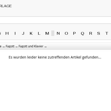
RLAGE
G
H
I
J
K
L
M
N
O
P
Q
R
S
T
→
→
→
e
Fagott
Fagott und Klavier
Es wurden leider keine zutreffenden Artikel gefunden...