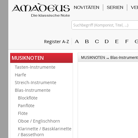
NOVITÄTEN
SERIEN
VE
Die klassische Note
Suchbegriff (Komponist, Titel, ...)
A
B
C
D
E
F
Register A-Z
→
MUSIKNOTEN
MUSIKNOTEN
Blas-Instrument
Tasten-Instrumente
Harfe
Streich-Instrumente
Blas-Instrumente
Blockflöte
Panflöte
Flöte
Oboe / Englischhorn
Klarinette / Bassklarinette
/ Bassethorn