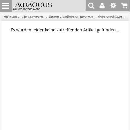
Die klassische Note
→
→
→
→
MUSIKNOTEN
Blas-Instrumente
Klarinette / Bassklarinette / Bassethorn
Klarinette und Klavier
Es wurden leider keine zutreffenden Artikel gefunden...