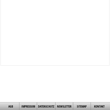
AGB
IMPRESSUM
DATENSCHUTZ
NEWSLETTER
SITEMAP
KONTAKT