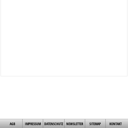
AGB
IMPRESSUM
DATENSCHUTZ
NEWSLETTER
SITEMAP
KONTAKT