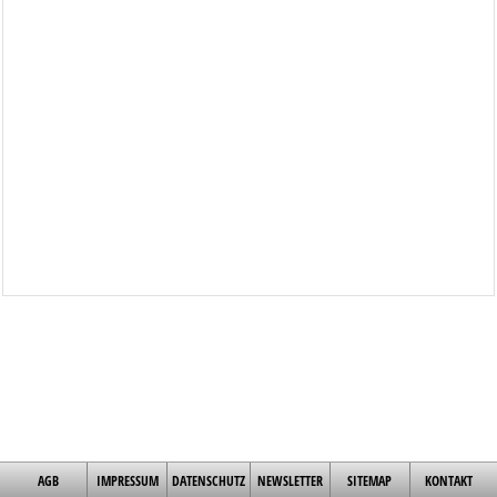
AGB
IMPRESSUM
DATENSCHUTZ
NEWSLETTER
SITEMAP
KONTAKT