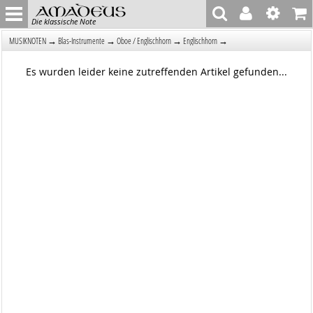
Die klassische Note
→
→
→
→
MUSIKNOTEN
Blas-Instrumente
Oboe / Englischhorn
Englischhorn
Es wurden leider keine zutreffenden Artikel gefunden...