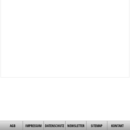
AGB
IMPRESSUM
DATENSCHUTZ
NEWSLETTER
SITEMAP
KONTAKT