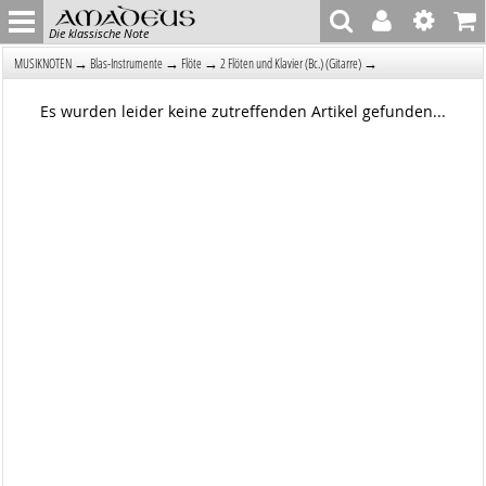
Die klassische Note
→
→
→
→
MUSIKNOTEN
Blas-Instrumente
Flöte
2 Flöten und Klavier (Bc.) (Gitarre)
Es wurden leider keine zutreffenden Artikel gefunden...