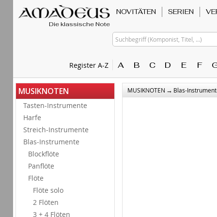
NOVITÄTEN
SERIEN
VE
Die klassische Note
Suchbegriff (Komponist, Titel, ...)
A
B
C
D
E
F
Register A-Z
→
MUSIKNOTEN
MUSIKNOTEN
Blas-Instrument
Tasten-Instrumente
Harfe
Streich-Instrumente
Blas-Instrumente
Blockflöte
Panflöte
Flöte
Flöte solo
2 Flöten
3 + 4 Flöten