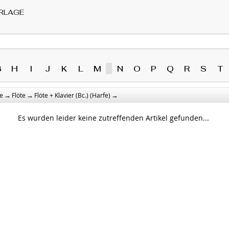
RLAGE
G
H
I
J
K
L
M
N
O
P
Q
R
S
T
→
→
→
e
Flöte
Flöte + Klavier (Bc.) (Harfe)
Es wurden leider keine zutreffenden Artikel gefunden...