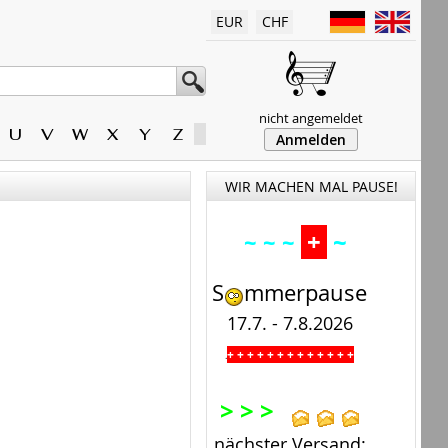
EUR
CHF
nicht angemeldet
U
V
W
X
Y
Z
Anmelden
WIR MACHEN MAL PAUSE!
+
~
~ ~ ~
S
mmerpause
17.7. - 7.8.2026
+ + + + + + + + + + + + +
.
> > >
nächster Versand: