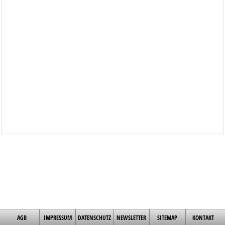
AGB
IMPRESSUM
DATENSCHUTZ
NEWSLETTER
SITEMAP
KONTAKT