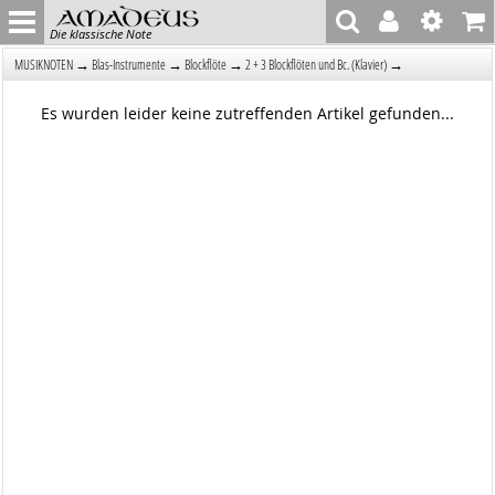
Die klassische Note
→
→
→
→
MUSIKNOTEN
Blas-Instrumente
Blockflöte
2 + 3 Blockflöten und Bc. (Klavier)
Es wurden leider keine zutreffenden Artikel gefunden...