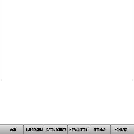
AGB
IMPRESSUM
DATENSCHUTZ
NEWSLETTER
SITEMAP
KONTAKT