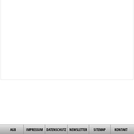
AGB
IMPRESSUM
DATENSCHUTZ
NEWSLETTER
SITEMAP
KONTAKT