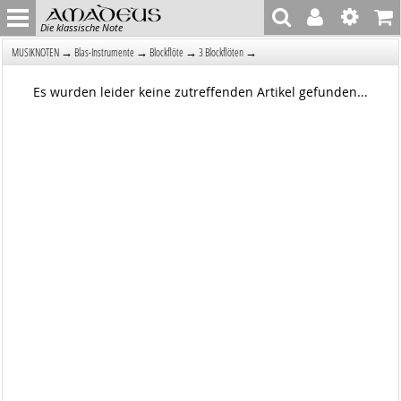
Die klassische Note
→
→
→
→
MUSIKNOTEN
Blas-Instrumente
Blockflöte
3 Blockflöten
Es wurden leider keine zutreffenden Artikel gefunden...