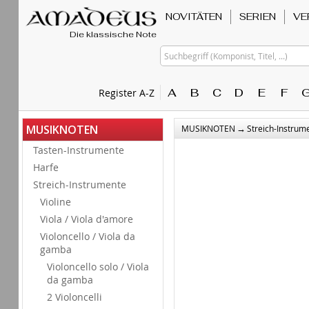
NOVITÄTEN
SERIEN
VE
Die klassische Note
Suchbegriff (Komponist, Titel, ...)
A
B
C
D
E
F
Register A-Z
→
MUSIKNOTEN
MUSIKNOTEN
Streich-Instrum
Tasten-Instrumente
Harfe
Streich-Instrumente
Violine
Viola / Viola d'amore
Violoncello / Viola da
gamba
Violoncello solo / Viola
da gamba
2 Violoncelli