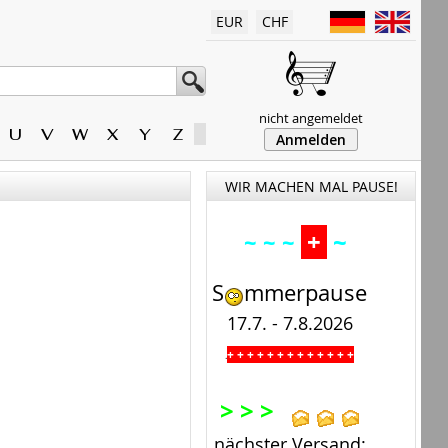
EUR
CHF
nicht angemeldet
U
V
W
X
Y
Z
Anmelden
WIR MACHEN MAL PAUSE!
+
~
~ ~ ~
S
mmerpause
17.7. - 7.8.2026
+ + + + + + + + + + + + +
.
> > >
nächster Versand: