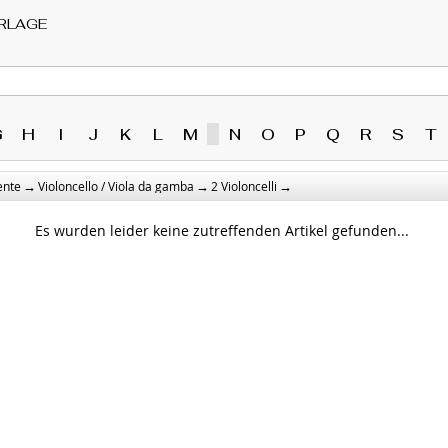
RLAGE
G
H
I
J
K
L
M
N
O
P
Q
R
S
T
→
→
→
ente
Violoncello / Viola da gamba
2 Violoncelli
Es wurden leider keine zutreffenden Artikel gefunden...