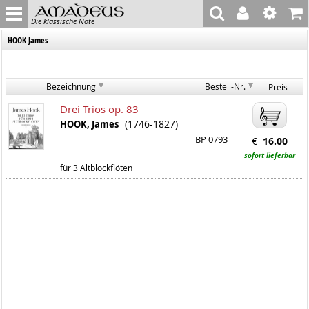
Die klassische Note
HOOK James
Bezeichnung
Bestell-Nr.
Preis
Drei Trios op. 83
(1746-1827)
HOOK, James
BP 0793
€
16.00
sofort lieferbar
für 3 Altblockflöten