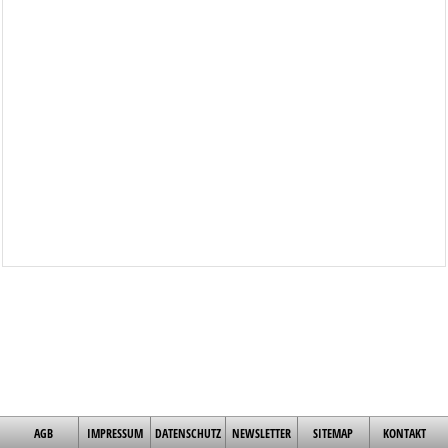
AGB
IMPRESSUM
DATENSCHUTZ
NEWSLETTER
SITEMAP
KONTAKT