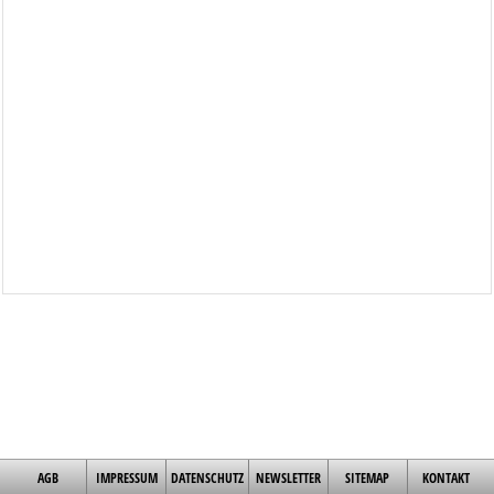
AGB
IMPRESSUM
DATENSCHUTZ
NEWSLETTER
SITEMAP
KONTAKT