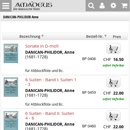
Die klassische Note
DANICAN-PHILIDOR Anne
Bezeichnung
Bestell-Nr.
Preis
Sonate in D-moll
DANICAN-PHILIDOR, Anne
(1681-1728)
BP 0406
CHF
16.50
sofort lieferbar
für Altblockflöte und Bc.
6 Suiten - Band I: Suiten 1
- 3
DANICAN-PHILIDOR, Anne
BP 0459
CHF
22.00
(1681-1728)
sofort lieferbar
für Altblockflöte und Bc.
6 Suiten - Band II: Suiten
4 - 6
DANICAN-PHILIDOR, Anne
BP 0460
CHF
22.00
(1681-1728)