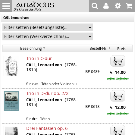
Die klassische Note
CALL Leonard von
Bezeichnung
Bestell-Nr.
Preis
Trio in C-dur
(1768-
CALL, Leonard von
1815)
BP 0489
€
14.00
sofort lieferbar
für zwei Flöten oder Violinen und Gitarre
Trio in D-dur op. 2/2
(1768-
CALL, Leonard von
1815)
BP 0618
€
12.00
sofort lieferbar
für drei Flöten
Drei Fantasien op. 6
(1768-
CALL, Leonard von