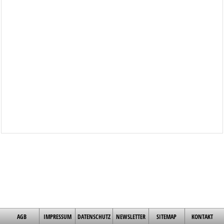
AGB
IMPRESSUM
DATENSCHUTZ
NEWSLETTER
SITEMAP
KONTAKT