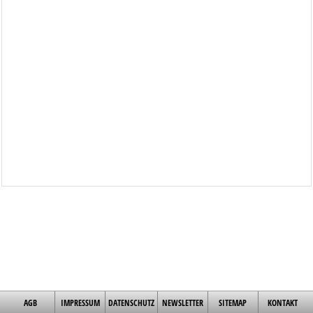
AGB
IMPRESSUM
DATENSCHUTZ
NEWSLETTER
SITEMAP
KONTAKT