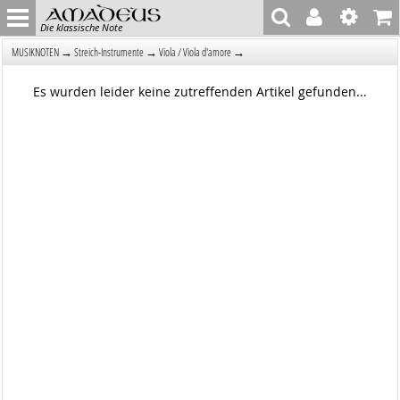
Die klassische Note
→
→
→
MUSIKNOTEN
Streich-Instrumente
Viola / Viola d'amore
Es wurden leider keine zutreffenden Artikel gefunden...