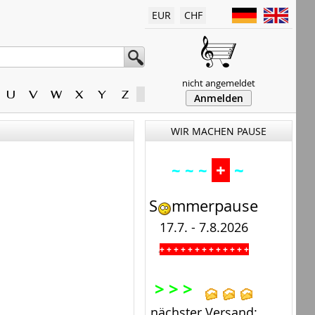
EUR
CHF
nicht angemeldet
U
V
W
X
Y
Z
Anmelden
WIR MACHEN PAUSE
+
~
~ ~ ~
S
mmerpause
17.7. - 7.8.2026
+ + + + + + + + + + + + +
.
> > >
nächster Versand: