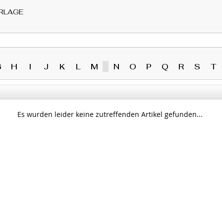
RLAGE
G
H
I
J
K
L
M
N
O
P
Q
R
S
T
Es wurden leider keine zutreffenden Artikel gefunden...