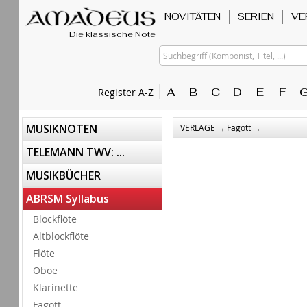
NOVITÄTEN
SERIEN
VE
Die klassische Note
Suchbegriff (Komponist, Titel, ...)
A
B
C
D
E
F
Register A-Z
→
→
MUSIKNOTEN
VERLAGE
Fagott
TELEMANN TWV: ...
MUSIKBÜCHER
ABRSM Syllabus
Blockflöte
Altblockflöte
Flöte
Oboe
Klarinette
Fagott