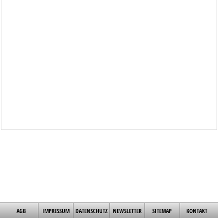
AGB
IMPRESSUM
DATENSCHUTZ
NEWSLETTER
SITEMAP
KONTAKT