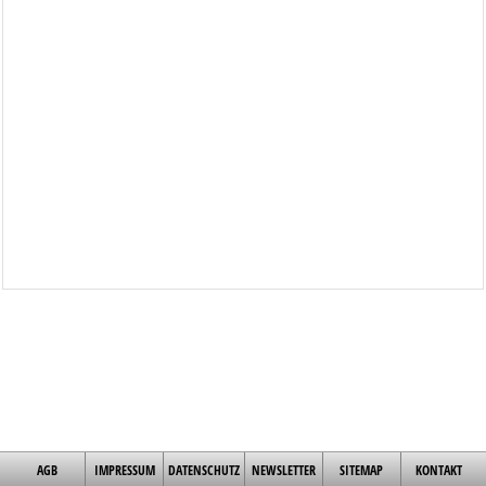
AGB
IMPRESSUM
DATENSCHUTZ
NEWSLETTER
SITEMAP
KONTAKT