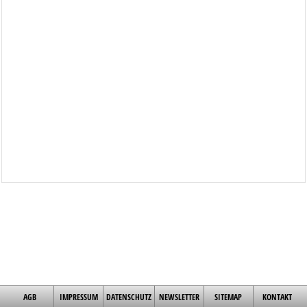
AGB
IMPRESSUM
DATENSCHUTZ
NEWSLETTER
SITEMAP
KONTAKT