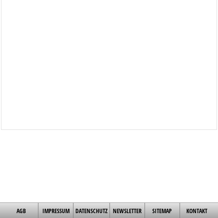
AGB
IMPRESSUM
DATENSCHUTZ
NEWSLETTER
SITEMAP
KONTAKT