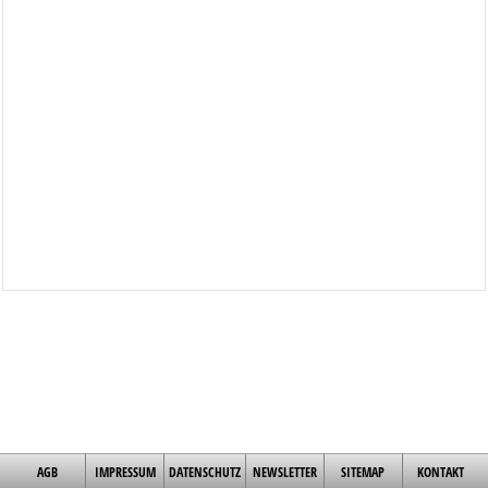
AGB
IMPRESSUM
DATENSCHUTZ
NEWSLETTER
SITEMAP
KONTAKT