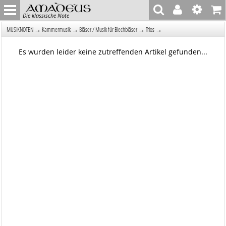
Die klassische Note
→
→
→
→
MUSIKNOTEN
Kammermusik
Bläser / Musik für Blechbläser
Trios
Es wurden leider keine zutreffenden Artikel gefunden...