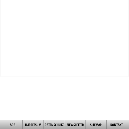
AGB
IMPRESSUM
DATENSCHUTZ
NEWSLETTER
SITEMAP
KONTAKT