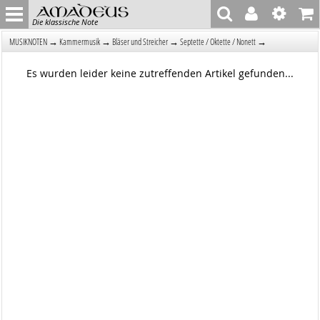
Die klassische Note
→
→
→
→
MUSIKNOTEN
Kammermusik
Bläser und Streicher
Septette / Oktette / Nonett
Es wurden leider keine zutreffenden Artikel gefunden...