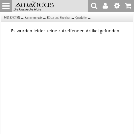
Die klassische Note
→
→
→
→
MUSIKNOTEN
Kammermusik
Bläser und Streicher
Quartette
Es wurden leider keine zutreffenden Artikel gefunden...