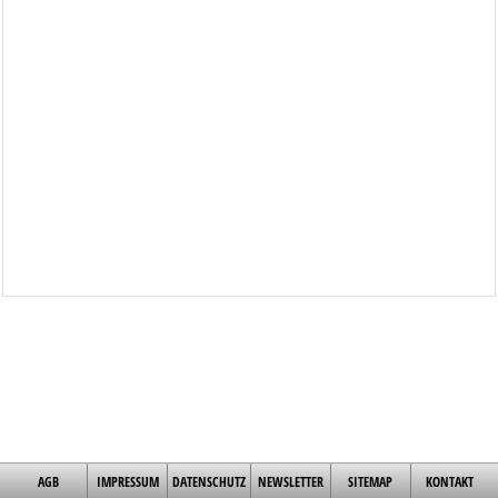
AGB
IMPRESSUM
DATENSCHUTZ
NEWSLETTER
SITEMAP
KONTAKT