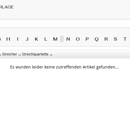
RLAGE
G
H
I
J
K
L
M
N
O
P
Q
R
S
T
→
→
→
Streicher
Streichquartette
Es wurden leider keine zutreffenden Artikel gefunden...