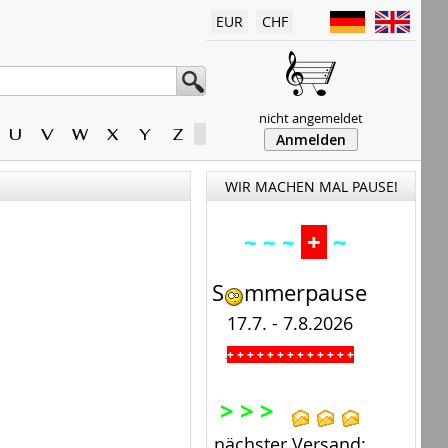
EUR
CHF
nicht angemeldet
U
V
W
X
Y
Z
Anmelden
WIR MACHEN MAL PAUSE!
+
~
~ ~ ~
S
mmerpause
17.7. - 7.8.2026
+ + + + + + + + + + + + +
.
> > >
nächster Versand: