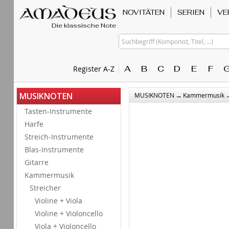
NOVITÄTEN
SERIEN
VE
Die klassische Note
Suchbegriff (Komponist, Titel, ...)
A
B
C
D
E
F
Register A-Z
→
MUSIKNOTEN
MUSIKNOTEN
Kammermusik
Tasten-Instrumente
Harfe
Streich-Instrumente
Blas-Instrumente
Gitarre
Kammermusik
Streicher
Violine + Viola
Violine + Violoncello
Viola + Violoncello