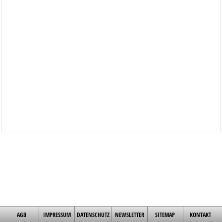
AGB
IMPRESSUM
DATENSCHUTZ
NEWSLETTER
SITEMAP
KONTAKT