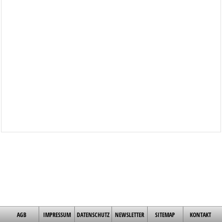
AGB
IMPRESSUM
DATENSCHUTZ
NEWSLETTER
SITEMAP
KONTAKT