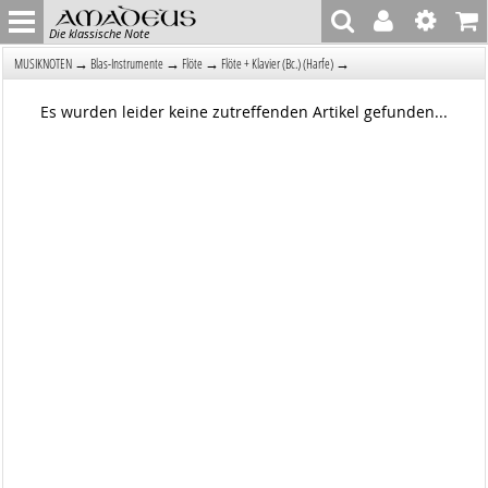
Die klassische Note
→
→
→
→
MUSIKNOTEN
Blas-Instrumente
Flöte
Flöte + Klavier (Bc.) (Harfe)
Es wurden leider keine zutreffenden Artikel gefunden...