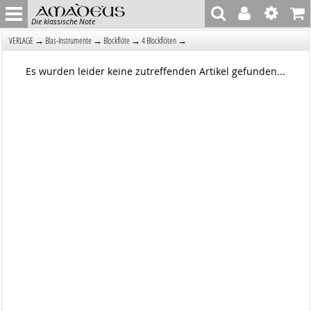
Die klassische Note
→
→
→
→
VERLAGE
Blas-Instrumente
Blockflöte
4 Blockflöten
Es wurden leider keine zutreffenden Artikel gefunden...