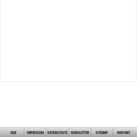
AGB
IMPRESSUM
DATENSCHUTZ
NEWSLETTER
SITEMAP
KONTAKT