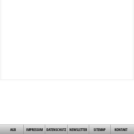
AGB
IMPRESSUM
DATENSCHUTZ
NEWSLETTER
SITEMAP
KONTAKT