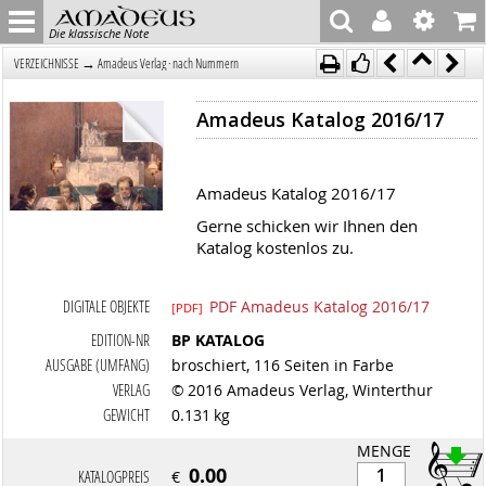
Die klassische Note
→
VERZEICHNISSE
Amadeus Verlag · nach Nummern
Amadeus Katalog 2016/17
Amadeus Katalog 2016/17
Gerne schicken wir Ihnen den
Katalog kostenlos zu.
DIGITALE OBJEKTE
PDF Amadeus Katalog 2016/17
[PDF]
EDITION-NR
BP KATALOG
AUSGABE (UMFANG)
broschiert, 116 Seiten in Farbe
VERLAG
© 2016 Amadeus Verlag, Winterthur
GEWICHT
0.131 kg
MENGE
0.00
KATALOGPREIS
€