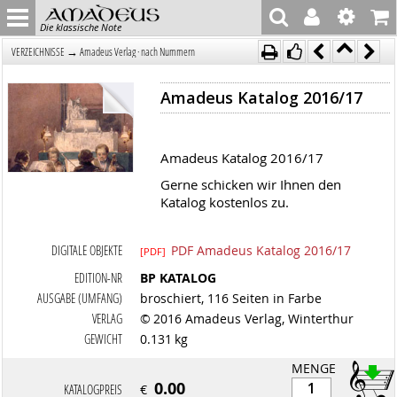
Die klassische Note
→
VERZEICHNISSE
Amadeus Verlag · nach Nummern
Amadeus Katalog 2016/17
Amadeus Katalog 2016/17
Gerne schicken wir Ihnen den
Katalog kostenlos zu.
DIGITALE OBJEKTE
PDF Amadeus Katalog 2016/17
[PDF]
EDITION-NR
BP KATALOG
AUSGABE (UMFANG)
broschiert, 116 Seiten in Farbe
VERLAG
© 2016 Amadeus Verlag, Winterthur
GEWICHT
0.131 kg
MENGE
0.00
KATALOGPREIS
€