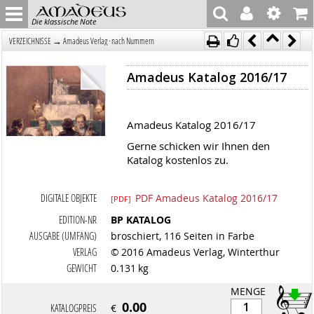
Die klassische Note
→
VERZEICHNISSE
Amadeus Verlag · nach Nummern
Amadeus Katalog 2016/17
Amadeus Katalog 2016/17
Gerne schicken wir Ihnen den
Katalog kostenlos zu.
DIGITALE OBJEKTE
PDF Amadeus Katalog 2016/17
[PDF]
EDITION-NR
BP KATALOG
AUSGABE (UMFANG)
broschiert, 116 Seiten in Farbe
VERLAG
© 2016 Amadeus Verlag, Winterthur
GEWICHT
0.131 kg
MENGE
0.00
KATALOGPREIS
€