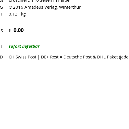
G)
broschiert, 116 Seiten in Farbe
AG
© 2016 Amadeus Verlag, Winterthur
HT
0.131 kg
0.00
€
IS
IT
sofort lieferbar
ND
CH Swiss Post | DE+ Rest = Deutsche Post & DHL Paket (jed