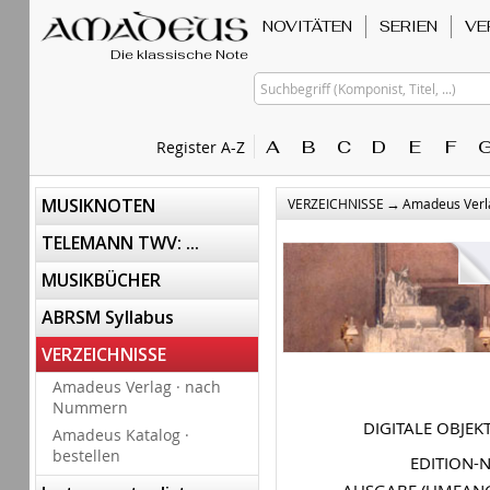
NOVITÄTEN
SERIEN
VE
Die klassische Note
Suchbegriff (Komponist, Titel, ...)
A
B
C
D
E
F
Register A-Z
→
MUSIKNOTEN
VERZEICHNISSE
Amadeus Verl
TELEMANN TWV: ...
MUSIKBÜCHER
ABRSM Syllabus
VERZEICHNISSE
Amadeus Verlag · nach
Nummern
DIGITALE OBJEK
Amadeus Katalog ·
bestellen
EDITION-