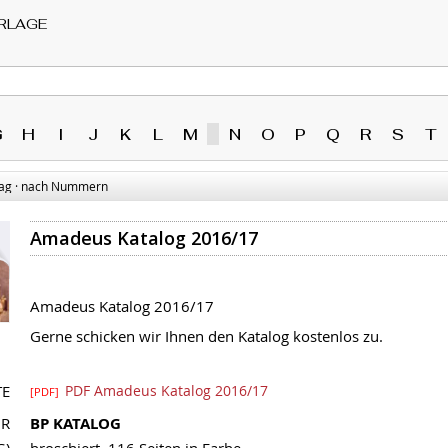
RLAGE
G
H
I
J
K
L
M
N
O
P
Q
R
S
T
ag · nach Nummern
Amadeus Katalog 2016/17
Amadeus Katalog 2016/17
Gerne schicken wir Ihnen den Katalog kostenlos zu.
TE
PDF Amadeus Katalog 2016/17
[PDF]
NR
BP KATALOG