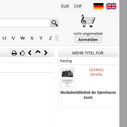
EUR
CHF
nicht angemeldet
U
V
W
X
Y
Z
Anmelden
MEHR TITEL FÜR:
Katalog
GEERING
Mireille
Musikalienbibliothek des Opernhauses
Zürich