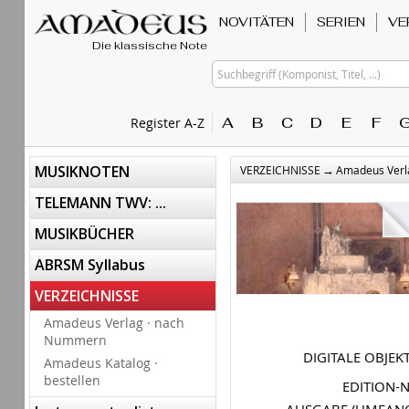
NOVITÄTEN
SERIEN
VE
Die klassische Note
Suchbegriff (Komponist, Titel, ...)
A
B
C
D
E
F
Register A-Z
→
MUSIKNOTEN
VERZEICHNISSE
Amadeus Verl
TELEMANN TWV: ...
MUSIKBÜCHER
ABRSM Syllabus
VERZEICHNISSE
Amadeus Verlag · nach
Nummern
DIGITALE OBJEK
Amadeus Katalog ·
bestellen
EDITION-