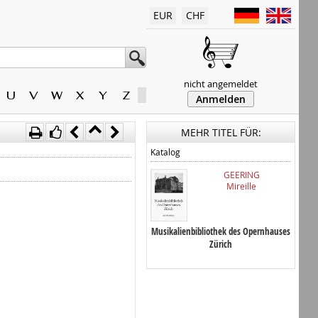
EUR
CHF
nicht angemeldet
U
V
W
X
Y
Z
Anmelden
MEHR TITEL FÜR:
Katalog
GEERING
Mireille
Musikalienbibliothek des Opernhauses
Zürich