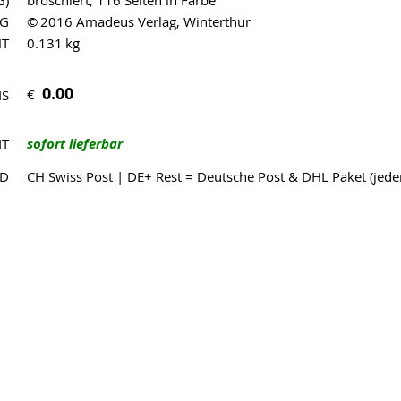
G)
broschiert, 116 Seiten in Farbe
AG
© 2016 Amadeus Verlag, Winterthur
HT
0.131 kg
0.00
€
IS
IT
sofort lieferbar
ND
CH Swiss Post | DE+ Rest = Deutsche Post & DHL Paket (jed