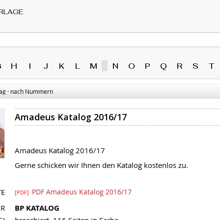
RLAGE
G
H
I
J
K
L
M
N
O
P
Q
R
S
T
ag · nach Nummern
Amadeus Katalog 2016/17
Amadeus Katalog 2016/17
Gerne schicken wir Ihnen den Katalog kostenlos zu.
TE
PDF Amadeus Katalog 2016/17
[PDF]
NR
BP KATALOG