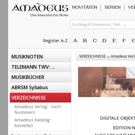
NOVITÄTEN
SERIEN
VE
Die klassische Note
Suchbegriff (Komponist, Titel, ...)
A
B
C
D
E
F
Register A-Z
→
MUSIKNOTEN
VERZEICHNISSE
Amadeus Verl
TELEMANN TWV: ...
MUSIKBÜCHER
ABRSM Syllabus
VERZEICHNISSE
Amadeus Verlag · nach
Nummern
DIGITALE OBJEK
Amadeus Katalog ·
bestellen
EDITION-