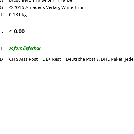
G)
broschiert, 116 Seiten in Farbe
AG
© 2016 Amadeus Verlag, Winterthur
HT
0.131 kg
0.00
€
IS
IT
sofort lieferbar
ND
CH Swiss Post | DE+ Rest = Deutsche Post & DHL Paket (jed