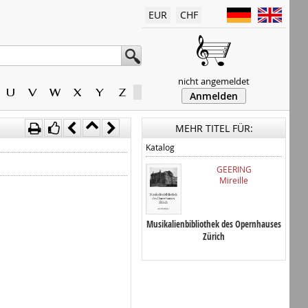
EUR
CHF
nicht angemeldet
U
V
W
X
Y
Z
Anmelden
MEHR TITEL FÜR:
Katalog
GEERING
Mireille
Musikalienbibliothek des Opernhauses
Zürich