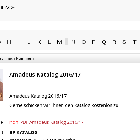
RLAGE
G
H
I
J
K
L
M
N
O
P
Q
R
S
T
ag · nach Nummern
Amadeus Katalog 2016/17
Amadeus Katalog 2016/17
Gerne schicken wir Ihnen den Katalog kostenlos zu.
TE
PDF Amadeus Katalog 2016/17
[PDF]
NR
BP KATALOG