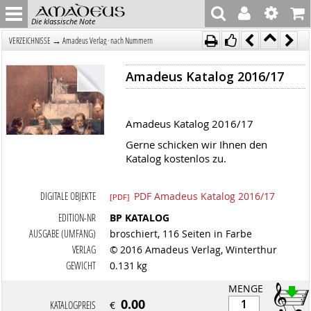
Die klassische Note
→
VERZEICHNISSE
Amadeus Verlag · nach Nummern
Amadeus Katalog 2016/17
Amadeus Katalog 2016/17
Gerne schicken wir Ihnen den
Katalog kostenlos zu.
DIGITALE OBJEKTE
PDF Amadeus Katalog 2016/17
[PDF]
EDITION-NR
BP KATALOG
AUSGABE (UMFANG)
broschiert, 116 Seiten in Farbe
VERLAG
© 2016 Amadeus Verlag, Winterthur
GEWICHT
0.131 kg
MENGE
0.00
KATALOGPREIS
€