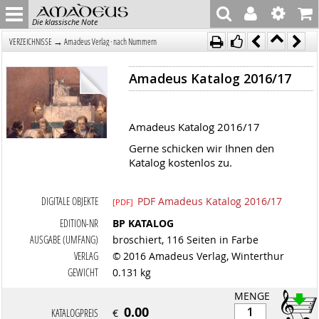
Die klassische Note
→
VERZEICHNISSE
Amadeus Verlag · nach Nummern
Amadeus Katalog 2016/17
Amadeus Katalog 2016/17
Gerne schicken wir Ihnen den
Katalog kostenlos zu.
DIGITALE OBJEKTE
PDF Amadeus Katalog 2016/17
[PDF]
EDITION-NR
BP KATALOG
AUSGABE (UMFANG)
broschiert, 116 Seiten in Farbe
VERLAG
© 2016 Amadeus Verlag, Winterthur
GEWICHT
0.131 kg
MENGE
0.00
KATALOGPREIS
€