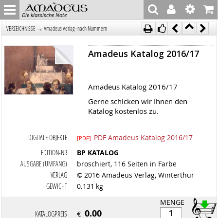
Die klassische Note
→
VERZEICHNISSE
Amadeus Verlag · nach Nummern
Amadeus Katalog 2016/17
Amadeus Katalog 2016/17
Gerne schicken wir Ihnen den
Katalog kostenlos zu.
DIGITALE OBJEKTE
PDF Amadeus Katalog 2016/17
[PDF]
EDITION-NR
BP KATALOG
AUSGABE (UMFANG)
broschiert, 116 Seiten in Farbe
VERLAG
© 2016 Amadeus Verlag, Winterthur
GEWICHT
0.131 kg
MENGE
0.00
KATALOGPREIS
€