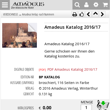
Die klassische Note
→
VERZEICHNISSE
Amadeus Verlag · nach Nummern
Amadeus Katalog 2016/17
Amadeus Katalog 2016/17
Gerne schicken wir Ihnen den
Katalog kostenlos zu.
DIGITALE OBJEKTE
PDF Amadeus Katalog 2016/17
[PDF]
EDITION-NR
BP KATALOG
AUSGABE (UMFANG)
broschiert, 116 Seiten in Farbe
VERLAG
© 2016 Amadeus Verlag, Winterthur
GEWICHT
0.131 kg
MENGE
0.00
KATALOGPREIS
€