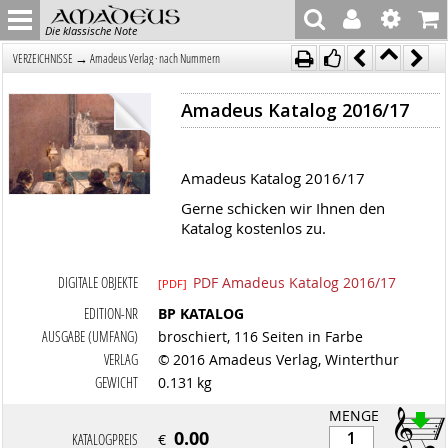
Die klassische Note
→
VERZEICHNISSE
Amadeus Verlag · nach Nummern
Amadeus Katalog 2016/17
Amadeus Katalog 2016/17
Gerne schicken wir Ihnen den
Katalog kostenlos zu.
DIGITALE OBJEKTE
PDF Amadeus Katalog 2016/17
[PDF]
EDITION-NR
BP KATALOG
AUSGABE (UMFANG)
broschiert, 116 Seiten in Farbe
VERLAG
© 2016 Amadeus Verlag, Winterthur
GEWICHT
0.131 kg
MENGE
0.00
KATALOGPREIS
€