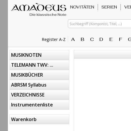
NOVITÄTEN
SERIEN
VE
Die klassische Note
Suchbegriff (Komponist, Titel, ...)
A
B
C
D
E
F
Register A-Z
MUSIKNOTEN
TELEMANN TWV: ...
MUSIKBÜCHER
ABRSM Syllabus
VERZEICHNISSE
Instrumentenliste
Warenkorb