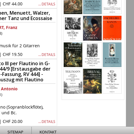
| CHF 44.00
… DETAILS
en, Menuett, Walzer,
er Tanz und Ecossaise
T, Franz
8)
sik für 2 Gitarren
| CHF 19.50
… DETAILS
 III per Flautino in G-
 44/9 [Erstausgabe der
l-Fassung, RV 444] -
auszug mit Flautino
 Antonio
1)
ino (Sopranblockflöte),
r und Bc.
| CHF 20.00
… DETAILS
SITEMAP
KONTAKT