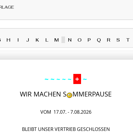
RLAGE
G
H
I
J
K
L
M
N
O
P
Q
R
S
T
~ ~
+
~
~ ~ ~
WIR MACHEN S
MMERPAUSE
VOM 17.07. - 7.08.2026
BLEIBT UNSER VERTRIEB GESCHLOSSEN