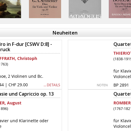
Neuheiten
o in F-dur [CSWV D:8] -
Quartett
druck
THIERIOT
FFRATH, Christoph
(1838-191
1763)
für Klavi
boe, 2 Violinen und Bc.
Violoncel
44 | CHF 29.00
BP 2891 
… DETAILS
NOTEN
sie und Capriccio op. 13
Quartet
ER, August
ROMBERG
1896)
(1767-182
lavier und Klarinette oder
für Klavi
e
Violoncel