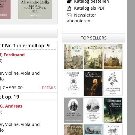
Katalog bestellen
Katalog als PDF
Newsletter
abonnieren
TOP SELLERS
 Nr. 1 in e-moll op. 9
, Ferdinand
9)
er, Violine, Viola und
lo
| CHF 55.00
… DETAILS
t op. 19
, Andreas
1)
er, Violine, Viola und
lo