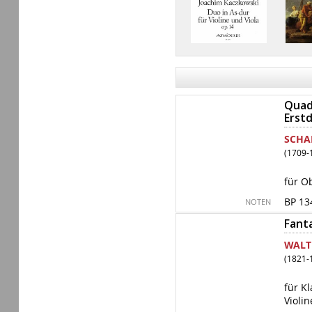
Quadr
Erst
SCHA
(1709-
für O
BP 13
NOTEN
Fanta
WALT
(1821-
für K
Violin