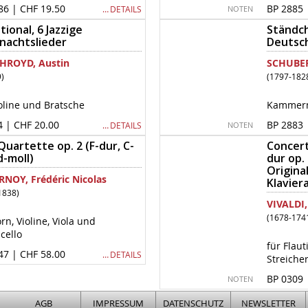
86 | CHF 19.50
BP 2885 
… DETAILS
NOTEN
tional, 6 Jazzige
Ständch
nachtslieder
Deutsch
HROYD, Austin
SCHUBER
9)
(1797-182
ioline und Bratsche
Kammermu
4 | CHF 20.00
BP 2883 
… DETAILS
NOTEN
Quartette op. 2 (F-dur, C-
Concerto
d-moll)
dur op.
Origina
NOY, Frédéric Nicolas
Klavier
1838)
VIVALDI,
(1678-174
rn, Violine, Viola und
cello
für Flaut
47 | CHF 58.00
… DETAILS
Streiche
BP 0309 
NOTEN
AGB
IMPRESSUM
DATENSCHUTZ
NEWSLETTER