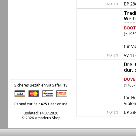
BP 28
NOTEN
Tradi
Weih
BOOT
(* 195
für V
VV 11
NOTEN
Drei 
dur, 
DUVER
Sicheres Bezahlen via SaferPay
(1765-
für Ho
Violon
Es sind zur Zeit
475
User online
BP 28
NOTEN
updated: 14.07.2026
© 2026 Amadeus Shop