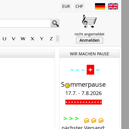
EUR
CHF
nicht angemeldet
U
V
W
X
Y
Z
Anmelden
WIR MACHEN PAUSE
+
~
~ ~ ~
S
mmerpause
17.7. - 7.8.2026
+ + + + + + + + + + + + +
.
> > >
nächster Versand: