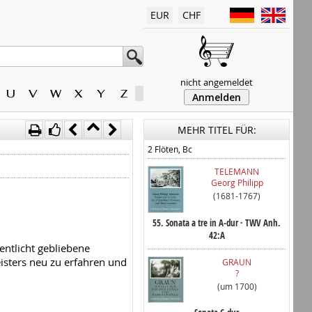
EUR
CHF
nicht angemeldet
U
V
W
X
Y
Z
Anmelden
MEHR TITEL FÜR:
2 Flöten, Bc
TELEMANN
Georg Philipp
(1681-1767)
55. Sonata a tre in A-dur · TWV Anh.
42:A
entlicht gebliebene
isters neu zu erfahren und
GRAUN
?
(um 1700)