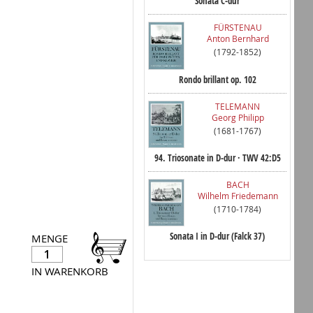
Sonata C-dur
FÜRSTENAU
Anton Bernhard
(1792-1852)
Rondo brillant op. 102
TELEMANN
Georg Philipp
(1681-1767)
94. Triosonate in D-dur · TWV 42:D5
BACH
Wilhelm Friedemann
(1710-1784)
Sonata I in D-dur (Falck 37)
MENGE
IN WARENKORB