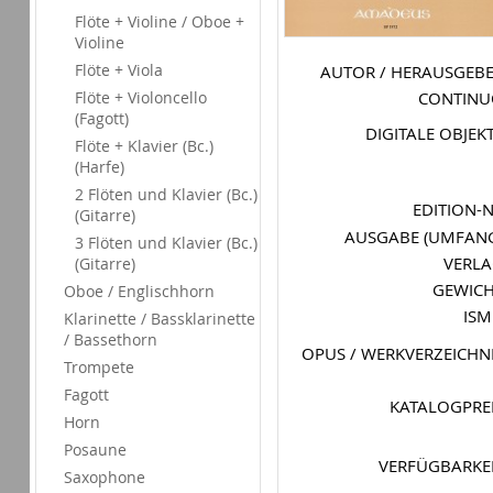
Flöte + Violine / Oboe +
Violine
Flöte + Viola
AUTOR / HERAUSGEB
Flöte + Violoncello
CONTIN
(Fagott)
DIGITALE OBJEK
Flöte + Klavier (Bc.)
(Harfe)
2 Flöten und Klavier (Bc.)
EDITION-
(Gitarre)
AUSGABE (UMFAN
3 Flöten und Klavier (Bc.)
VERL
(Gitarre)
GEWIC
Oboe / Englischhorn
IS
Klarinette / Bassklarinette
/ Bassethorn
OPUS / WERKVERZEICHN
Trompete
Fagott
KATALOGPRE
Horn
Posaune
VERFÜGBARKE
Saxophone