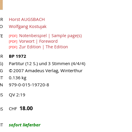
ER
Horst AUGSBACH
UO
Wolfgang Kostujak
TE
Notenbeispiel | Sample page(s)
[PDF]
Vorwort | Foreword
[PDF]
Zur Edition | The Edition
[PDF]
NR
BP 1972
G)
Partitur (12 S.) und 3 Stimmen (4/4/4)
AG
© 2007 Amadeus Verlag, Winterthur
HT
0.136 kg
MN
979-0-015-19720-8
IS
QV 2:19
18.00
CHF
IS
IT
sofort lieferbar