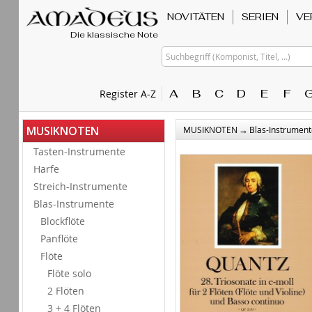
NOVITÄTEN
SERIEN
VE
Die klassische Note
Suchbegriff (Komponist, Titel, ...)
A
B
C
D
E
F
Register A-Z
→
MUSIKNOTEN
MUSIKNOTEN
Blas-Instrument
Tasten-Instrumente
Harfe
Streich-Instrumente
Blas-Instrumente
Blockflöte
Panflöte
Flöte
Flöte solo
2 Flöten
3 + 4 Flöten