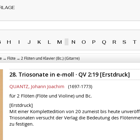
RLAGE
G
H
I
J
K
L
M
N
O
P
Q
R
S
T
→
→
e
Flöte
2 Flöten und Klavier (Bc.) (Gitarre)
28. Triosonate in e-moll · QV 2:19 [Erstdruck]
QUANTZ, Johann Joachim
(1697-1773)
für 2 Flöten (Flöte und Violine) und Bc.
[Erstdruck]
Mit einer Komplettedition von 20 zumeist bis heute unveröff
Triosonaten versucht der Verlag die Bedeutung des Flötenme
zu festigen.