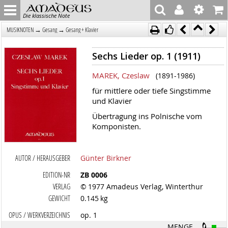
Die klassische Note
→
→
MUSIKNOTEN
Gesang
Gesang + Klavier
Sechs Lieder op. 1 (1911)
MAREK, Czeslaw
(1891-1986)
für mittlere oder tiefe Singstimme
und Klavier
Übertragung ins Polnische vom
Komponisten.
AUTOR / HERAUSGEBER
Günter Birkner
EDITION-NR
ZB 0006
VERLAG
© 1977 Amadeus Verlag, Winterthur
GEWICHT
0.145 kg
OPUS / WERKVERZEICHNIS
op. 1
MENGE