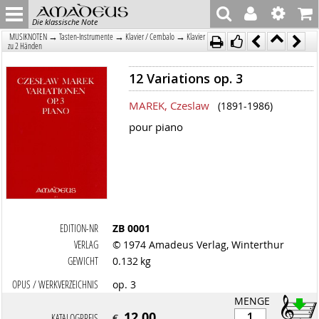
Die klassische Note
→
→
→
MUSIKNOTEN
Tasten-Instrumente
Klavier / Cembalo
Klavier
zu 2 Händen
12 Variations op. 3
MAREK, Czeslaw
(1891-1986)
pour piano
EDITION-NR
ZB 0001
VERLAG
© 1974 Amadeus Verlag, Winterthur
GEWICHT
0.132 kg
OPUS / WERKVERZEICHNIS
op. 3
MENGE
12.00
KATALOGPREIS
€