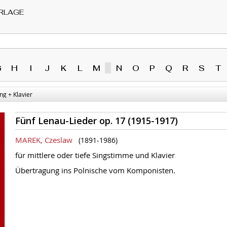
RLAGE
G
H
I
J
K
L
M
N
O
P
Q
R
S
T
g + Klavier
Fünf Lenau-Lieder op. 17 (1915-1917)
MAREK, Czeslaw
(1891-1986)
für mittlere oder tiefe Singstimme und Klavier
Übertragung ins Polnische vom Komponisten.