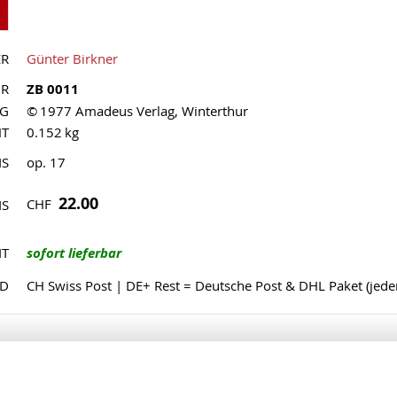
ER
Günter Birkner
NR
ZB 0011
AG
© 1977 Amadeus Verlag, Winterthur
HT
0.152 kg
IS
op. 17
22.00
CHF
IS
IT
sofort lieferbar
ND
CH Swiss Post | DE+ Rest = Deutsche Post & DHL Paket (jed