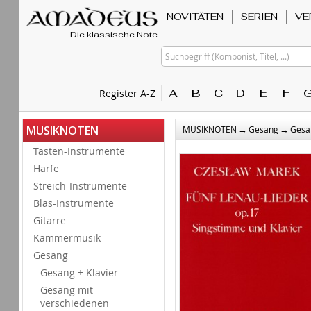
NOVITÄTEN
SERIEN
VE
Die klassische Note
Suchbegriff (Komponist, Titel, ...)
A
B
C
D
E
F
Register A-Z
→
→
MUSIKNOTEN
MUSIKNOTEN
Gesang
Gesan
Tasten-Instrumente
Harfe
Streich-Instrumente
Blas-Instrumente
Gitarre
Kammermusik
Gesang
Gesang + Klavier
Gesang mit
verschiedenen