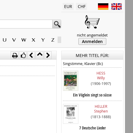
EUR
CHF
nicht angemeldet
U
V
W
X
Y
Z
Anmelden
MEHR TITEL FÜR:
Singstimme, Klavier (Bc)
HESS
Willy
(1906-1997)
Ein Vöglein singt so süsse
HELLER
Stephen
(1813-1888)
7 Deutsche Lieder