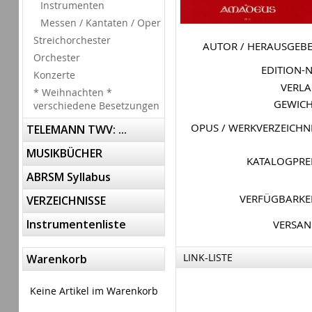
Instrumenten
Messen / Kantaten / Oper
Streichorchester
AUTOR / HERAUSGEB
Orchester
EDITION-
Konzerte
VERL
* Weihnachten *
GEWIC
verschiedene Besetzungen
OPUS / WERKVERZEICHN
TELEMANN TWV: ...
MUSIKBÜCHER
KATALOGPRE
ABRSM Syllabus
VERFÜGBARKE
VERZEICHNISSE
Instrumentenliste
VERSA
LINK-LISTE
Warenkorb
Keine Artikel im Warenkorb