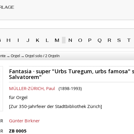
RLAGE
G
H
I
J
K
L
M
N
O
P
Q
R
S
T
→
→
ente
Orgel
Orgel solo / 2 Orgeln
Fantasia · super "Urbs Turegum, urbs famosa" 
Salvatorem"
MÜLLER-ZÜRICH, Paul
(1898-1993)
für Orgel
[Zur 350-Jahrfeier der Stadtbibliothek Zürich]
ER
Günter Birkner
NR
ZB 0005