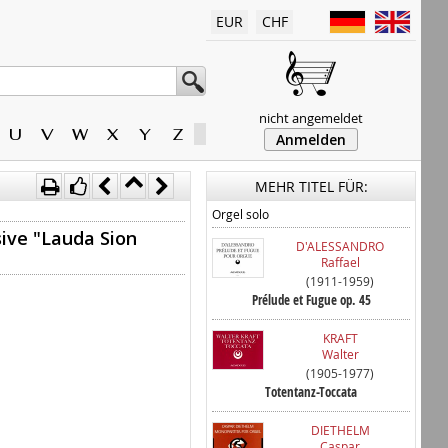
EUR
CHF
nicht angemeldet
U
V
W
X
Y
Z
Anmelden
MEHR TITEL FÜR:
Orgel solo
sive "Lauda Sion
D'ALESSANDRO
Raffael
(1911-1959)
Prélude et Fugue op. 45
KRAFT
Walter
(1905-1977)
Totentanz-Toccata
DIETHELM
Caspar