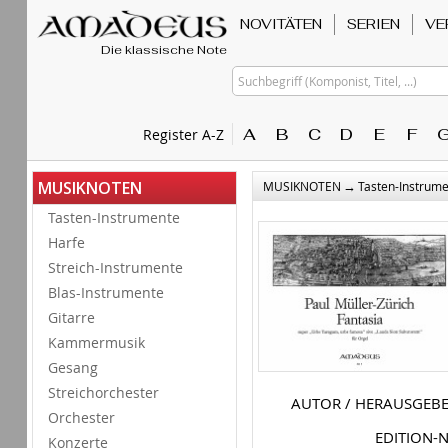
NOVITÄTEN
SERIEN
VE
Die klassische Note
Suchbegriff (Komponist, Titel, ...)
A
B
C
D
E
F
Register A-Z
→
MUSIKNOTEN
MUSIKNOTEN
Tasten-Instrum
Tasten-Instrumente
Harfe
Streich-Instrumente
Blas-Instrumente
Gitarre
Kammermusik
Gesang
Streichorchester
AUTOR / HERAUSGEB
Orchester
EDITION-
Konzerte