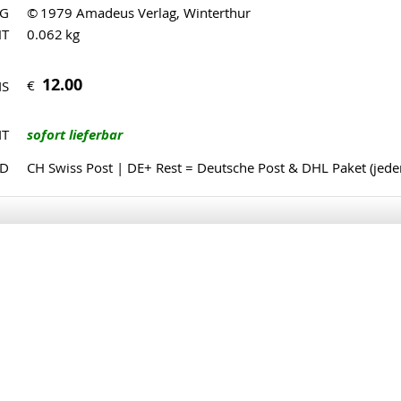
AG
© 1979 Amadeus Verlag, Winterthur
HT
0.062 kg
12.00
€
IS
IT
sofort lieferbar
ND
CH Swiss Post | DE+ Rest = Deutsche Post & DHL Paket (jed